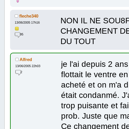
fleche340
NON IL NE SOU8
13/06/2005 17h16
CHANGEMENT DE
95
DU TOUT
Alfred
je l'ai depuis 2 ans
13/06/2005 22h03
flottait le ventre en
2
acheté et on m'a di
était condanmé. J'
trop puisante et fa
prob. Juste que ma
Ce changement de c