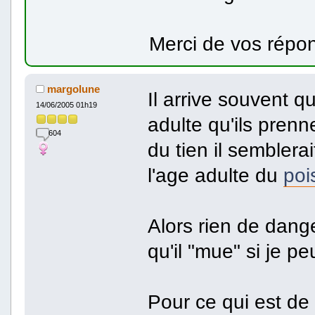
Merci de vos répo
margolune
Il arrive souvent qu
14/06/2005 01h19
adulte qu'ils prenn
604
du tien il semblera
l'age adulte du
poi
Alors rien de dang
qu'il "mue" si je 
Pour ce qui est de 