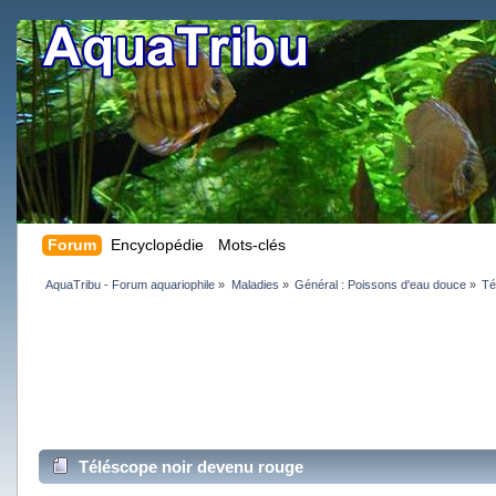
Forum
Encyclopédie
Mots-clés
AquaTribu - Forum aquariophile
»
Maladies
»
Général : Poissons d'eau douce
»
Té
Téléscope noir devenu rouge