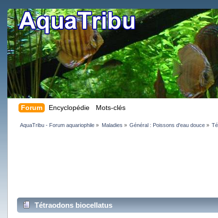
Forum
Encyclopédie
Mots-clés
AquaTribu - Forum aquariophile
»
Maladies
»
Général : Poissons d'eau douce
»
Té
Tétraodons biocellatus