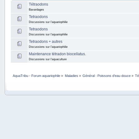
Tétraodons
Bavardages
Tetraodons
Discussions sur l'aquariophilie
Tetraodons
Discussions sur l'aquariophilie
Tetraodons + autres
Discussions sur l'aquariophilie
Maintenance tétradon biocellatus.
Discussions sur l'aquaculture
AquaTribu - Forum aquariophile
»
Maladies
»
Général : Poissons d'eau douce
»
Té