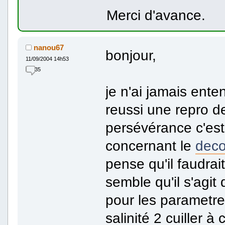
Merci d'avance.
nanou67
bonjour,
11/09/2004 14h53
35
je n'ai jamais ente
reussi une repro d
persévérance c'est 
concernant le
deco
pense qu'il faudra
semble qu'il s'agi
pour les parametre
salinité 2 cuiller à