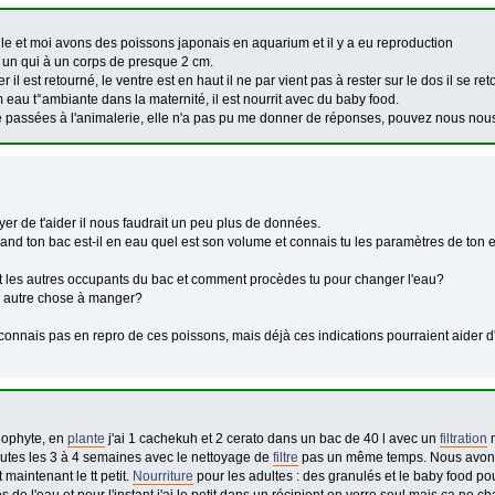
lle et moi avons des poissons japonais en aquarium et il y a eu reproduction
e un qui à un corps de presque 2 cm.
r il est retourné, le ventre est en haut il ne par vient pas à rester sur le dos il se 
 eau t°ambiante dans la maternité, il est nourrit avec du baby food.
e passées à l'animalerie, elle n'a pas pu me donner de réponses, pouvez nous nou
er de t'aider il nous faudrait un peu plus de données.
nd ton bac est-il en eau quel est son volume et connais tu les paramètres de ton 
t les autres occupants du bac et comment procèdes tu pour changer l'eau?
 autre chose à manger?
connais pas en repro de ces poissons, mais déjà ces indications pourraient aider 
éophyte, en
plante
j'ai 1 cachekuh et 2 cerato dans un bac de 40 l avec un
filtration
m
outes les 3 à 4 semaines avec le nettoyage de
filtre
pas un même temps. Nous avons 2
 maintenant le tt petit.
Nourriture
pour les adultes : des granulés et le baby food po