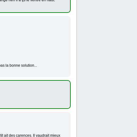
nge rien il a tjs le ventre en haut.
as la bonne solution...
tit ait des carences. Il vaudrait mieux