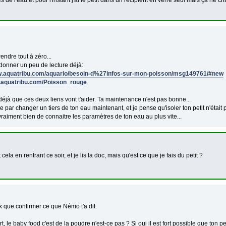
 de l'eau et pour l'instant j'ai le petit dans un récipient en verre seul mais ça ne cha
endre tout à zéro...
 donner un peu de lecture déjà:
w.aquatribu.com/aquario/besoin-d%27infos-sur-mon-poisson/msg149761/#new
ki.aquatribu.com/Poisson_rouge
éjà que ces deux liens vont t'aider. Ta maintenance n'est pas bonne...
ar changer un tiers de ton eau maintenant, et je pense qu'isoler ton petit n'était p
vraiment bien de connaitre les paramètres de ton eau au plus vite...
t cela en rentrant ce soir, et je lis la doc, mais qu'est ce que je fais du petit ?
 que confirmer ce que Némo t'a dit.
t, le baby food c'est de la poudre n'est-ce pas ? Si oui il est fort possible que ton pe