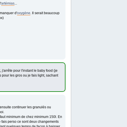
'
artémias
...
e manquer d'
oxygène
. Il serait beaucoup
ox)
j'arrête pour l'instant le baby food (je
s pour les gros ou je fais light, sachant
 ensuite continuer les granulés ou
oi.
 te faut minimum de chez minimum 150l. En
 je fais perso ce sont deux changements
dant quelques temps de façon à baisser