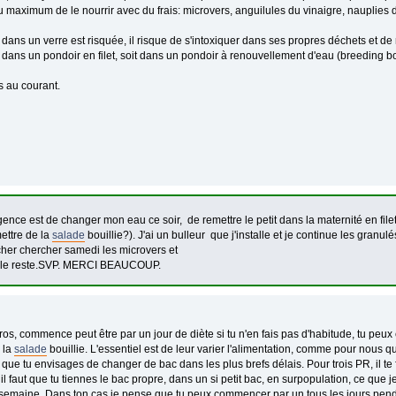
 maximum de le nourrir avec du frais: microvers, anguilules du vinaigre, nauplies d
n dans un verre est risquée, il risque de s'intoxiquer dans ses propres déchets et d
 dans un pondoir en filet, soit dans un pondoir à renouvellement d'eau (breeding b
s au courant.
rgence est de changer mon eau ce soir, de remettre le petit dans la maternité en filet, 
ettre de la
salade
bouillie?). J'ai un bulleur que j'installe et je continue les granulé
 cher chercher samedi les microvers et
i le reste.SVP. MERCI BEAUCOUP.
ros, commence peut être par un jour de diète si tu n'en fais pas d'habitude, tu peux
 la
salade
bouillie. L'essentiel est de leur varier l'alimentation, comme pour nous qu
oir que tu envisages de changer de bac dans les plus brefs délais. Pour trois PR, il
 il faut que tu tiennes le bac propre, dans un si petit bac, en surpopulation, ce que
 semaine. Dans ton cas je pense que tu peux commencer par un tous les jours pen