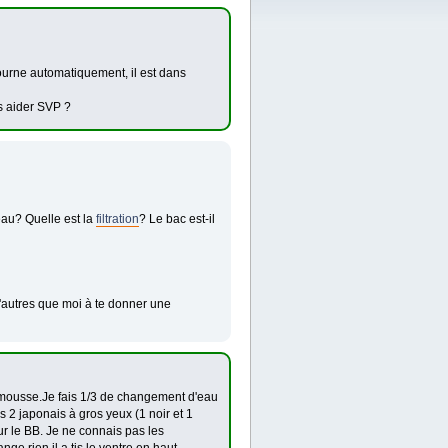
retourne automatiquement, il est dans
s aider SVP ?
eau? Quelle est la
filtration
? Le bac est-il
d'autres que moi à te donner une
ousse.Je fais 1/3 de changement d'eau
 japonais à gros yeux (1 noir et 1
ur le BB. Je ne connais pas les