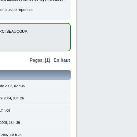
nner plus de réponses.
. MERCI BEAUCOUP.
Pages: [
1
]
En haut
re 2003, 02 h 45
e 2004, 00 h 26
17 h 06
2005, 16 h 39
 2007, 08 h 25