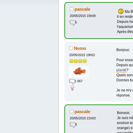
pascale
Ma fi
20/05/2015 15h09
il en rest
Depuis hie
5
l'aquarium
Après êtr
Nemo
Bonjour,
20/05/2015 19h52
Pour essay
Depuis qua
planté
?
Quels son
Donnes tu
1 067
Je ne m'y 
réponse.
pascale
Bonsoir,
Je suis n
20/05/2015 21h03
environ t
5
orange) et