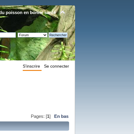
du poisson en bonne santé
S'inscrire
Se connecter
Pages: [
1
]
En bas