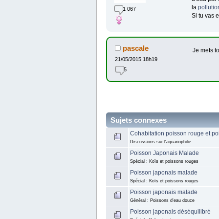
la
pollutio
1 067
Si tu vas 
pascale
Je mets t
21/05/2015 18h19
5
Sujets connexes
Cohabitation poisson rouge et po
Discussions sur l'aquariophilie
Poisson Japonais Malade
Spécial : Koïs et poissons rouges
Poisson japonais malade
Spécial : Koïs et poissons rouges
Poisson japonais malade
Général : Poissons d'eau douce
Poisson japonais déséquilibré