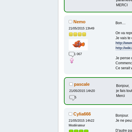
paramètres
MERCI
Nemo
Bon....
21/05/2015 13h49
On va repr
Je vais te
http://ww
http://wi
1 067
Je pense d
Commence p
Ce serait 
pascale
Bonjour,
je fais tou
21/05/2015 14h20
Merci
5
Cylia666
Bonjour.
Je ne peux
21/05/2015 14h22
Modérateur
D'autre par