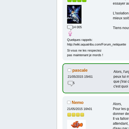
essayer au
L'isolatio
mieux soit
14 005
Tiens nou
Quelques rappels:
http://wiki.aquatribu.com/Forum_netiquette
Si vous ne les respectez
pas maintenant je mords !
pascale
Alors, l'u
peux lui m
21/05/2015 15h51
que j'irai
5
c'est quo
Nemo
Alors,
Pour les g
21/05/2015 16h01
donner de
Il va fall
attendant,
d'eau par