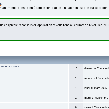
n
.
en animalerie, pense bien à faire tester l'eau de ton bac, afin que l'on puisse te do
ous ces précieux conseils en application et vous tiens au courant de l'évolution
isson japonais
10
dimanche 02 novemb
1
mercredi 17 novembr
4
jeudi 31 mars 2005, 
1
mardi 27 septembre 
8
samedi 03 novembre