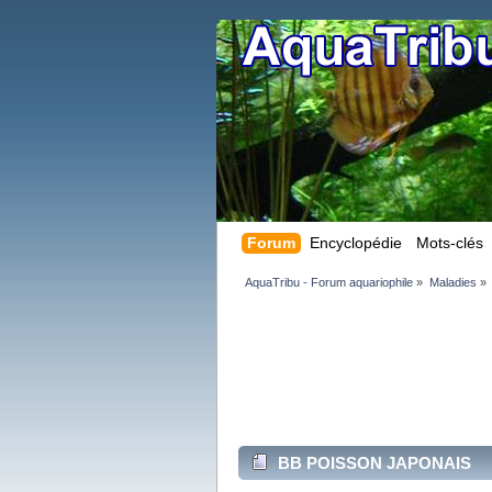
Forum
Encyclopédie
Mots-clés
AquaTribu - Forum aquariophile
»
Maladies
»
BB POISSON JAPONAIS