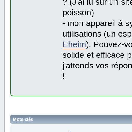
? (J'ai lu sur un sit
poisson)
- mon appareil à s
utilisations (un es
Eheim
). Pouvez-vo
solide et efficace 
j'attends vos répo
!
Mots-clés