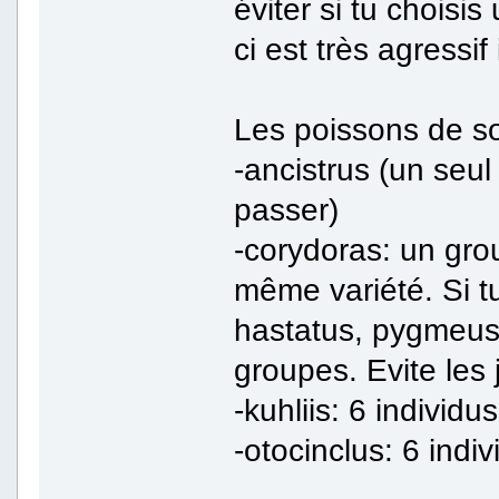
éviter si tu choisis
ci est très agressif
Les poissons de so
-ancistrus (un seu
passer)
-corydoras: un gro
même variété. Si t
hastatus, pygmeus 
groupes. Evite les 
-kuhliis: 6 individ
-otocinclus: 6 ind