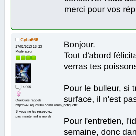
merci pour vos ré
Cylia666
Bonjour.
27/01/2013 18h23
Modérateur
Tout d'abord félicit
verras tes poisson
Pour le bulleur, si
14 005
surface, il n'est p
Quelques rappels:
http://wiki.aquatribu.com/Forum_netiquette
Si vous ne les respectez
pas maintenant je mords !
Pour l'entretien, l
semaine, donc dans