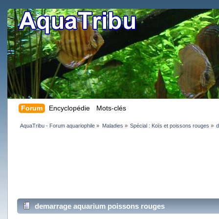
Forum
Encyclopédie
Mots-clés
AquaTribu - Forum aquariophile
»
Maladies
»
Spécial : Koïs et poissons rouges
»
d
demarrage aquarium poissons rouges