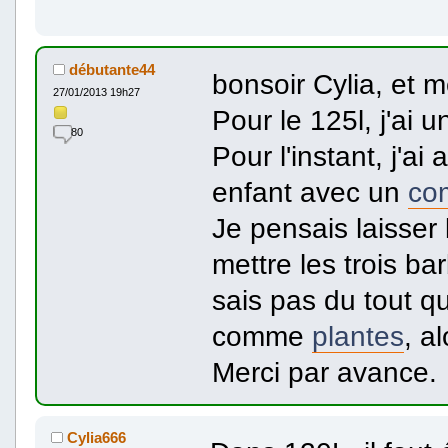
débutante44
bonsoir Cylia, et me
27/01/2013 19h27
Pour le 125l, j'ai u
80
Pour l'instant, j'a
enfant avec un
co
Je pensais laisser
mettre les trois ba
sais pas du tout q
comme
plantes
, a
Merci par avance.
Cylia666