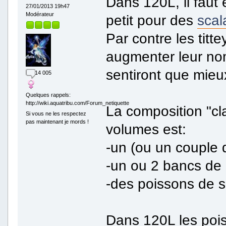
Dans 120L, il faut é
27/01/2013 19h47
Modérateur
petit pour des
scal
Par contre les titt
augmenter leur nom
sentiront que mieu
14 005
Quelques rappels:
http://wiki.aquatribu.com/Forum_netiquette
La composition "cl
Si vous ne les respectez
pas maintenant je mords !
volumes est:
-un (ou un couple 
-un ou 2 bancs de 
-des poissons de s
Dans 120L les pois