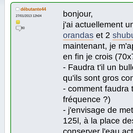
débutante44
bonjour,
27/01/2013 12h04
j'ai actuellement 
80
orandas
et 2
shub
maintenant, je m'a
en fin je crois (70
- Faudra t'il un bul
qu'ils sont gros c
- comment faudra t-
fréquence ?)
- j'envisage de me
125l, à la place de
conserver l'eau act