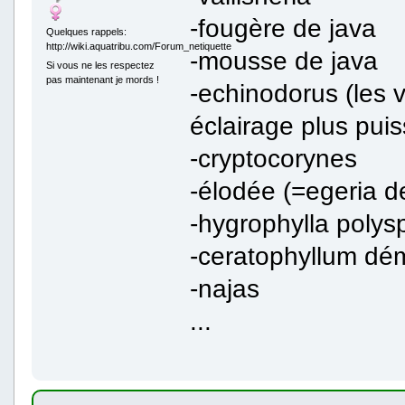
-fougère de java
Quelques rappels:
http://wiki.aquatribu.com/Forum_netiquette
-mousse de java
Si vous ne les respectez
pas maintenant je mords !
-echinodorus (les 
éclairage plus puis
-cryptocorynes
-élodée (=egeria d
-hygrophylla poly
-ceratophyllum d
-najas
...