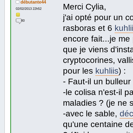
débutante44
Merci Cylia,
02/02/2013 22h52
j'ai opté pour un 
80
rasboras et 6
kuhli
encore fait...je m
que je viens d'insta
cryptocorines, val
pour les
kuhliis
) :
- Faut-il un bulleu
-le colisa n'est-il 
maladies ? (je ne s
-avec le sable,
déc
qu'une centaine de 