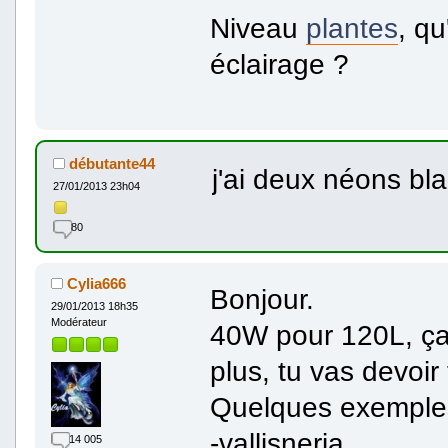
Niveau
plantes
, q
éclairage ?
débutante44
j'ai deux néons b
27/01/2013 23h04
80
Cylia666
Bonjour.
29/01/2013 18h35
Modérateur
40W pour 120L, ça 
plus, tu vas devoir
Quelques exemple
-vallisneria
14 005