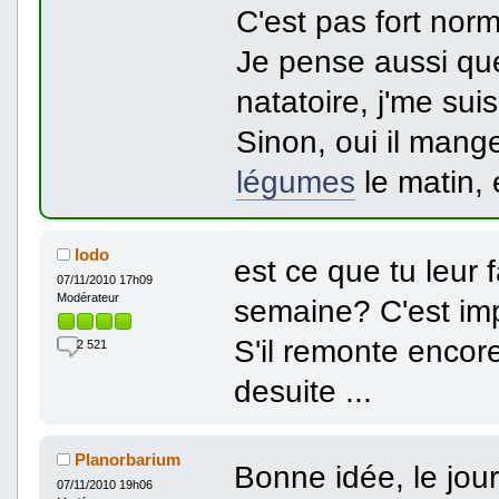
C'est pas fort norma
Je pense aussi qu
natatoire, j'me su
Sinon, oui il mange
légumes
le matin,
lodo
est ce que tu leur 
07/11/2010 17h09
Modérateur
semaine? C'est im
S'il remonte encore
2 521
desuite ...
Planorbarium
Bonne idée, le jou
07/11/2010 19h06