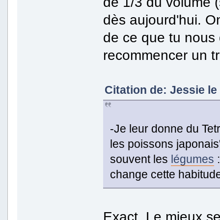
de 1/3 du volume (
dès aujourd'hui. O
de ce que tu nous di
recommencer un tr
Citation de: Jessie l
-Je leur donne du Tet
les poissons japonai
souvent les
légumes
:
change cette habitude
Exact. Le mieux ser