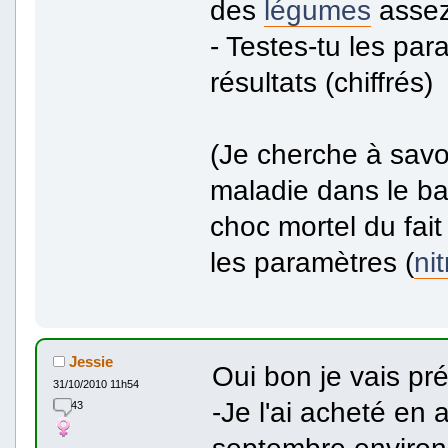
des
légumes
assez
- Testes-tu les par
résultats (chiffrés)
(Je cherche à savo
maladie dans le bac
choc mortel du fai
les paramètres (
ni
Jessie
Oui bon je vais pr
31/10/2010 11h54
-Je l'ai acheté en 
43