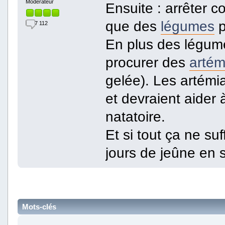
Modérateur
Ensuite : arrêter 
que des
légumes
p
7 112
En plus des légume
procurer des
artém
gelée). Les artémi
et devraient aider
natatoire.
Et si tout ça ne su
jours de jeûne en 
Mots-clés