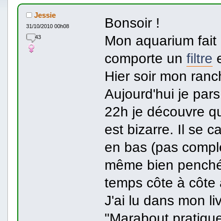
Jessie
Bonsoir !
31/10/2010 00h08
Mon aquarium fait 
43
comporte un
filtre
e
Hier soir mon ranc
Aujourd'hui je pars
22h je découvre 
est bizarre. Il se 
en bas (pas compl
même bien penché) 
temps côte à côt
J'ai lu dans mon l
"Marabout pratique"