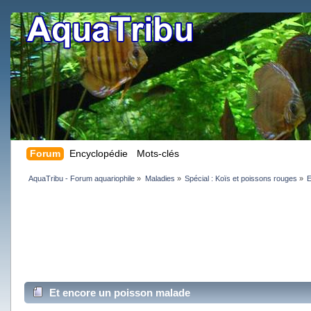
Forum
Encyclopédie
Mots-clés
AquaTribu - Forum aquariophile
»
Maladies
»
Spécial : Koïs et poissons rouges
»
E
Et encore un poisson malade