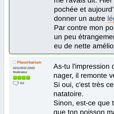
me l'avais dit. Hie
pochée et aujourd'
donner un autre
l
Par contre mon poi
un peu étrangement
eu de nette amélior
Planorbarium
As-tu l'impression
02/11/2010 22h02
Modérateur
nager, il remonte 
Si oui, c'est très
7 112
natatoire.
Sinon, est-ce que 
que ton poisson ma