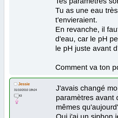
Tes paramètres son
Tu as une eau trè
t'envieraient.
En revanche, il fau
d'eau, car le pH pe
le pH juste avant d
Comment va ton p
Jessie
J'avais changé mon 
31/10/2010 18h24
paramètres avant de
43
mêmes qu'aujourd'
Oui j'ai un siphon j