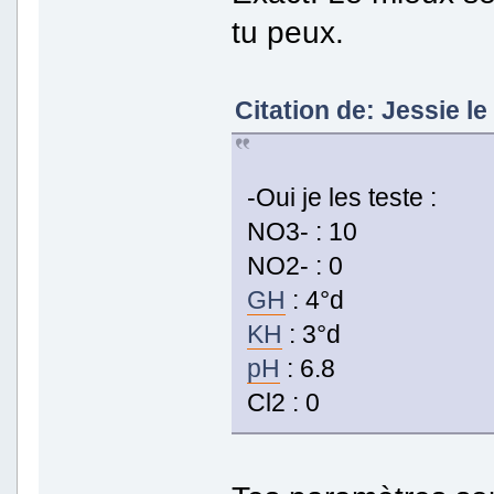
tu peux.
Citation de: Jessie l
-Oui je les teste :
NO3- : 10
NO2- : 0
GH
: 4°d
KH
: 3°d
pH
: 6.8
Cl2 : 0