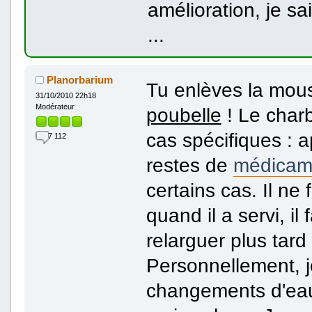
amélioration, je s
...
Planorbarium
Tu enlèves la mo
31/10/2010 22h18
Modérateur
poubelle
! Le charb
cas spécifiques : 
7 112
restes de
médicam
certains cas. Il ne
quand il a servi, il 
relarguer plus tard 
Personnellement, je
changements d'eau