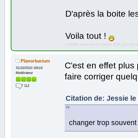
D'après la boite le
Voila tout !
«
Modifié: dimanche 31 octobre 2010, 12 h 00 pa
Planorbarium
C'est en effet plus
31/10/2010 16h19
Modérateur
faire corriger quel
7 112
Citation de: Jessie l
changer trop souvent j