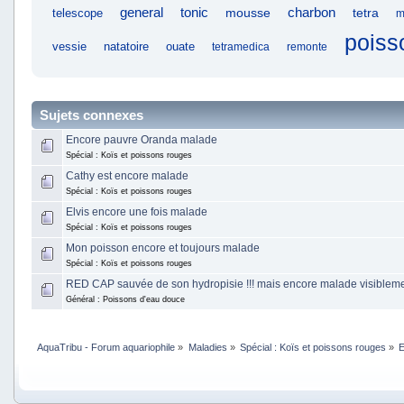
general
tonic
charbon
mousse
tetra
telescope
m
poiss
vessie
natatoire
ouate
tetramedica
remonte
Sujets connexes
Encore pauvre Oranda malade
Spécial : Koïs et poissons rouges
Cathy est encore malade
Spécial : Koïs et poissons rouges
Elvis encore une fois malade
Spécial : Koïs et poissons rouges
Mon poisson encore et toujours malade
Spécial : Koïs et poissons rouges
RED CAP sauvée de son hydropisie !!! mais encore malade visiblement
Général : Poissons d'eau douce
AquaTribu - Forum aquariophile
»
Maladies
»
Spécial : Koïs et poissons rouges
»
E