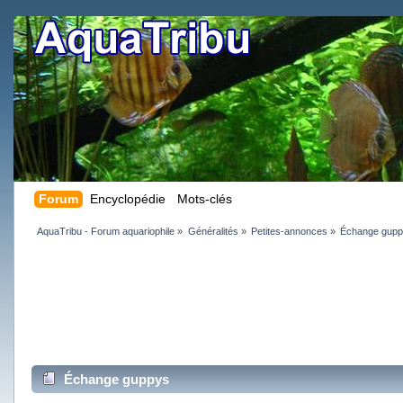
Forum
Encyclopédie
Mots-clés
AquaTribu - Forum aquariophile
»
Généralités
»
Petites-annonces
»
Échange gup
Échange guppys