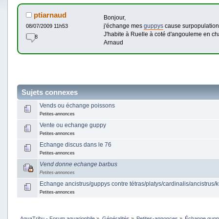
ptiarnaud
Bonjour,
j'échange mes
guppys
cause surpopulation
08/07/2009 11h53
J'habite à Ruelle à coté d'angouleme en ch
8
Arnaud
Sujets connexes
Vends ou échange poissons
Petites-annonces
Vente ou echange guppy
Petites-annonces
Echange discus dans le 76
Petites-annonces
Vend donne echange barbus
Petites-annonces
Echange ancistrus/guppys contre tétras/platys/cardinalis/ancistrus/k
Petites-annonces
AquaTribu - Forum aquariophile
»
Généralités
»
Petites-annonces
»
Échange gup