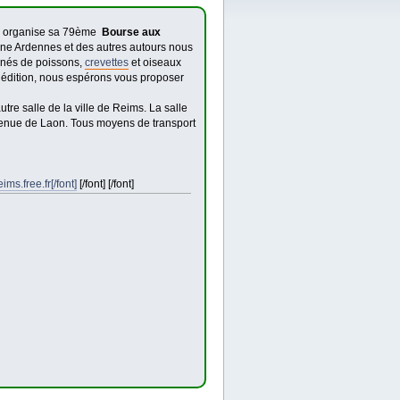
 organise sa 79ème
Bourse aux
e Ardennes et des autres autours nous
nnés de poissons,
crevettes
et oiseaux
e édition, nous espérons vous proposer
re salle de la ville de Reims. La salle
’avenue de Laon. Tous moyens de transport
ims.free.fr[/font]
[/font] [/font]