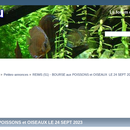
Le forum 
»
Petites-annonces
»
REIMS (51) - BOURSE aux POISSONS et OISEAUX  LE 24 SEPT 2
 POISSONS et OISEAUX LE 24 SEPT 2023