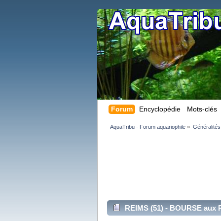
Forum
Encyclopédie
Mots-clés
AquaTribu - Forum aquariophile
»
Généralités
REIMS (51) - BOURSE aux