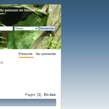
du poisson en bonne santé
S'inscrire
Se connecter
023
Pages: [
1
]
En bas