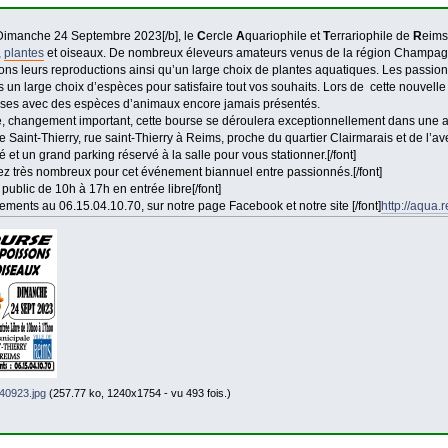
]Dimanche 24 Septembre 2023[/b], le
C
ercle
A
quariophile et
T
errariophile de
R
eims
,
plantes
et oiseaux. De nombreux éleveurs amateurs venus de la région Champagn
ons leurs reproductions ainsi qu’un large choix de plantes aquatiques. Les passio
s un large choix d’espèces pour satisfaire tout vos souhaits. Lors de cette nouvell
ises avec des espèces d’animaux encore jamais présentés.
e, changement important, cette bourse se déroulera exceptionnellement dans une aut
e Saint-Thierry, rue saint-Thierry à Reims, proche du quartier Clairmarais et de l
é et un grand parking réservé à la salle pour vous stationner.[/font]
ez très nombreux pour cet événement biannuel entre passionnés.[/font]
public de 10h à 17h en entrée libre[/font]
ments au 06.15.04.10.70, sur notre page Facebook et notre site [/font]
http://aqua.re
40923.jpg
(257.77 ko, 1240x1754 - vu 493 fois.)