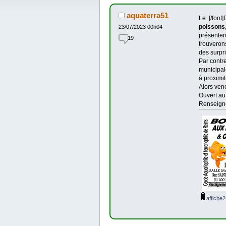
aquaterra51
Le
[/font
poissons
23/07/2023 00h04
présenter
19
trouveron
des surpr
Par contr
municipal
à proximit
Alors ven
Ouvert au 
Renseigne
affiche2