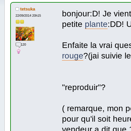
tetsuka
bonjour:D! Je vien
22/09/2014 20h15
petite
plante
:DD! U
Enfaite la vrai que
120
rouge
?(jai suivie 
- comment 
- et il pos
"reproduir"?
( remarque, mon pè
pour qu'il soit heu
vendeur a dit que 1