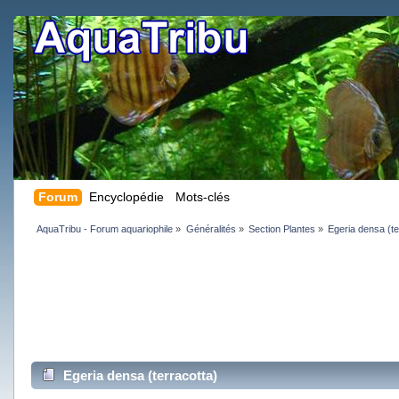
Forum
Encyclopédie
Mots-clés
AquaTribu - Forum aquariophile
»
Généralités
»
Section Plantes
»
Egeria densa (te
Egeria densa (terracotta)