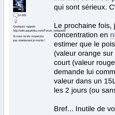
qui sont sérieux. C
14 005
Le prochaine fois, 
Quelques rappels:
http://wiki.aquatribu.com/Forum_netiquette
concentration en
n
Si vous ne les respectez
pas maintenant je mords !
estimer que le pois
(valeur orange sur
court (valeur rouge
demande lui comme
valeur dans un 15L 
les 2 jours (ou san
Bref... Inutile de v