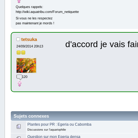
Quelques rappels:
http://wiki.aquatribu.com/Forum_netiquette
Si vous ne les respectez
pas maintenant je mords !
tetsuka
d'accord je vais fa
24/09/2014 20h13
120
Sujets connexes
Plantes pour PR : Egeria ou Cabomba
Discussions sur l'aquariophilie
Question sur mon Egeria densa