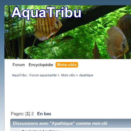
Forum
Encyclopédie
Mots-clés
AquaTribu - Forum aquariophile
»
Mots-clés
»
Apathique
Pages: [
1
]
2
En bas
Discussions avec "Apathique" comme mot-clé