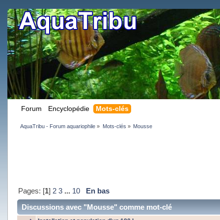
Forum
Encyclopédie
Mots-clés
AquaTribu - Forum aquariophile
»
Mots-clés
»
Mousse
Pages: [
1
]
2
3
...
10
En bas
Discussions avec "Mousse" comme mot-clé