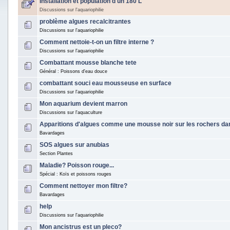
Installation et population d'un 180 L
Discussions sur l'aquariophilie
problème algues recalcitrantes
Discussions sur l'aquariophilie
Comment nettoie-t-on un filtre interne ?
Discussions sur l'aquariophilie
Combattant mousse blanche tete
Général : Poissons d'eau douce
combattant souci eau mousseuse en surface
Discussions sur l'aquariophilie
Mon aquarium devient marron
Discussions sur l'aquaculture
Apparitions d'algues comme une mousse noir sur les rochers 
Bavardages
SOS algues sur anubias
Section Plantes
Maladie? Poisson rouge...
Spécial : Koïs et poissons rouges
Comment nettoyer mon filtre?
Bavardages
help
Discussions sur l'aquariophilie
Mon ancistrus est un pleco?