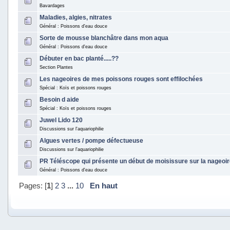
Bavardages
Maladies, algies, nitrates
Général : Poissons d'eau douce
Sorte de mousse blanchâtre dans mon aqua
Général : Poissons d'eau douce
Débuter en bac planté.....??
Section Plantes
Les nageoires de mes poissons rouges sont effilochées
Spécial : Koïs et poissons rouges
Besoin d aide
Spécial : Koïs et poissons rouges
Juwel Lido 120
Discussions sur l'aquariophilie
Algues vertes / pompe défectueuse
Discussions sur l'aquariophilie
PR Téléscope qui présente un début de moisissure sur la nageoir
Général : Poissons d'eau douce
Pages: [
1
]
2
3
...
10
En haut