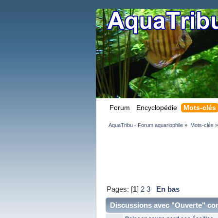
Forum
Encyclopédie
Mots-clés
AquaTribu - Forum aquariophile
»
Mots-clés
»
Pages: [
1
]
2
3
En bas
Discussions avec "Ouverte" c