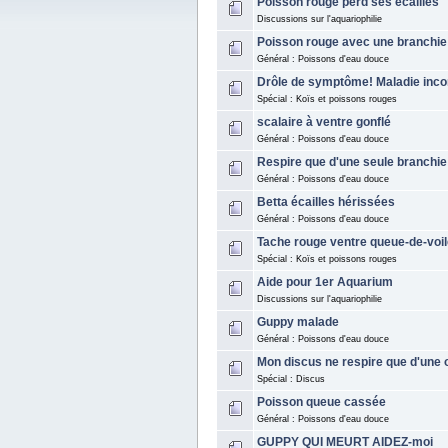
Poisson rouge perd ses écailles
Discussions sur l'aquariophilie
Poisson rouge avec une branchie
Général : Poissons d'eau douce
Drôle de symptôme! Maladie inc
Spécial : Koïs et poissons rouges
scalaire à ventre gonflé
Général : Poissons d'eau douce
Respire que d'une seule branchie
Général : Poissons d'eau douce
Betta écailles hérissées
Général : Poissons d'eau douce
Tache rouge ventre queue-de-voi
Spécial : Koïs et poissons rouges
Aide pour 1er Aquarium
Discussions sur l'aquariophilie
Guppy malade
Général : Poissons d'eau douce
Mon discus ne respire que d'une 
Spécial : Discus
Poisson queue cassée
Général : Poissons d'eau douce
GUPPY QUI MEURT AIDEZ-moi