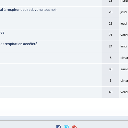
13
mardi
l à respirer et est devenu tout noir
28
jeudi
22
jeudi
ées
21
vendr
et respiration accéléré
24
lundi
8
diman
98
samed
6
dima
48
vendr