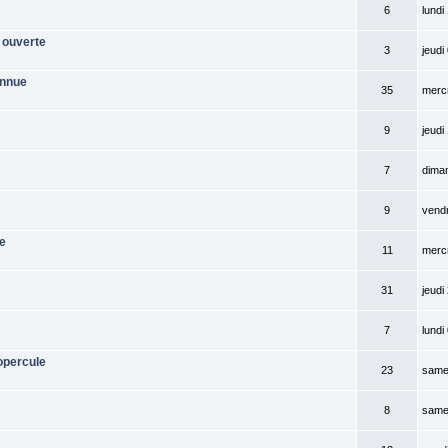
6
lundi
 ouverte
3
jeudi
onnue
35
mercr
9
jeudi
7
diman
9
vendr
le
11
merc
31
jeudi
7
lundi
opercule
23
same
8
samed