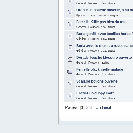
Général : Poissons d'eau douce
Oranda la bouche ouverte, a du ma
Spécial : Koïs et poissons rouges
Femelle Killie pas bien du tout
Général : Poissons d'eau douce
Betta gonflé avec écailles hériss
Général : Poissons d'eau douce
Botia avec le museau rouge sang 
Général : Poissons d'eau douce
Dorade bouche blessure ouverte
Général : Poissons marins
Femelle black molly malade
Général : Poissons d'eau douce
Scalaire bouche ouverte
Général : Poissons d'eau douce
Encore un guppy mort
Général : Poissons d'eau douce
Pages: [
1
]
2
3
En haut