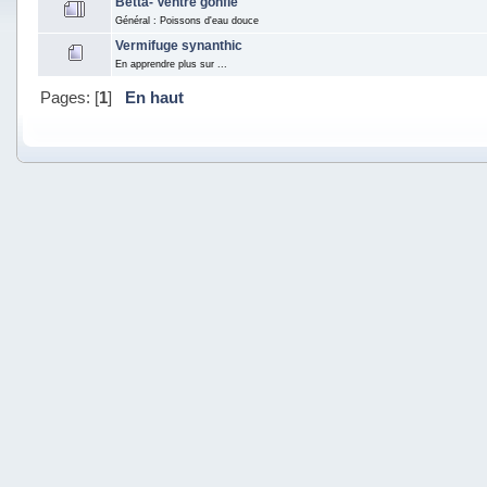
Betta- Ventre gonflé
Général : Poissons d'eau douce
Vermifuge synanthic
En apprendre plus sur ...
Pages: [
1
]
En haut