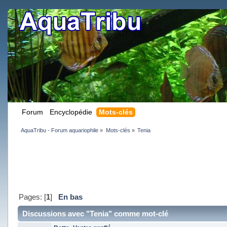
Forum
Encyclopédie
Mots-clés
AquaTribu - Forum aquariophile
»
Mots-clés
»
Tenia
Pages: [
1
]
En bas
Discussions avec "Tenia" comme mot-clé